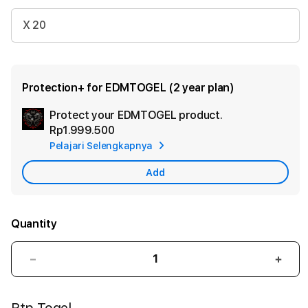
X 20
Protection+ for EDMTOGEL (2 year plan)
Protect your EDMTOGEL product.
Ad
Rp1.999.500
App
Pelajari Selengkapnya
Car
Add
Quantity
Decrease
Incr
quantity
quant
for
for