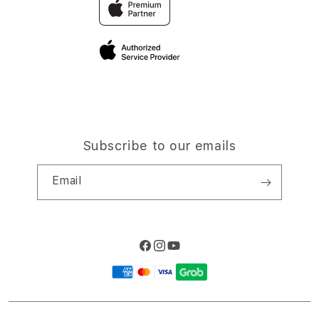
Elush Corporate Website
Privacy Policy
Site Terms of Use
Subscribe to our emails
Email
Facebook
Instagram
YouTube
Payment
methods