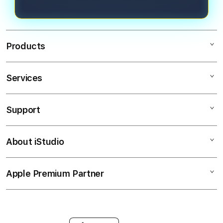
mesin toto cepat dan mudah jackpot.
Products
Services
Mac
iPad
Support
AppleCare+
iPhone
Corporate
Watch
About iStudio
My Account
CUAN
Music
Collection & Delivery
Elush Service Provider
TOGEL
Apple Premium Partner
About Us
Returns & Exchanges
Financing Options
GACOR
Find an iStudio near you
Contact Us
Trade-in
EDMTOGEL
Why Shop at iStudio
FAQ
Traveller’s Reservation