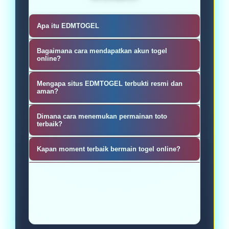
Apa itu EDMTOGEL
EDMTOGEL adalah platform
Bagaimana cara mendapatkan akun togel
penyedia toto togel dari provider
online?
viral toto online gampang menang.
Sangat mudah, silahkan kunjungi
Mengapa situs EDMTOGEL terbukti resmi dan
livechat EDMTOGEL dan dapatkan
aman?
fitur RTP Live paling update dengan
EDMTOGEL sebagai penyedia
Dimana cara menemukan permainan toto
koleksi ratusan togel online cuan
provider toto resmi yang telah
terbaik?
kekinian.
beroperasi sejak 2020 dengan
Permainan toto kini menarik
Kapan moment terbaik bermain togel online?
beragam permainan lengkap
kalangan pecinta cuan, bisa
menggunakan sistem keamanan
Moment terbaik menikmati keseruan
langsung diakses secara resmi
tinggi berupa enkripsi data canggih
togel online paling gacor bisa dicoba
melalui situs EDMTOGEL yang
paling terbaru.
pada malam hari ini. Ribuan member
memberikan bonus besar kepada
aktif saat malam dengan transaksi
para pemula.
super padat membuat putaran