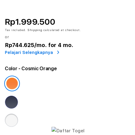
Rp1.999.500
Tax included.
Shipping
calculated at checkout.
or
Rp744.625
/mo. for 4 mo.
Pelajari Selengkapnya
Color
- Cosmic Orange